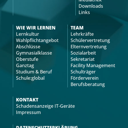
Downloads
Links
WIE WIR LERNEN
TEAM
Lernkultur
Lehrkräfte
Wahlpflichtangebot
Schülervertretung
Abschlüsse
Elternvertretung
Gymnasialklasse
Sozialarbeit
Oberstufe
Sekretariat
Ganztag
Facility Management
Studium & Beruf
Schulträger
Schule:global
Förderverein
Berufsberatung
KONTAKT
Schadensanzeige IT-Geräte
Impressum
DATENSCHUTZERKLÄRUNG