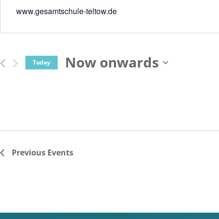
www.gesamtschule-teltow.de
Now onwards
Today
Select
date.
Previous
Events