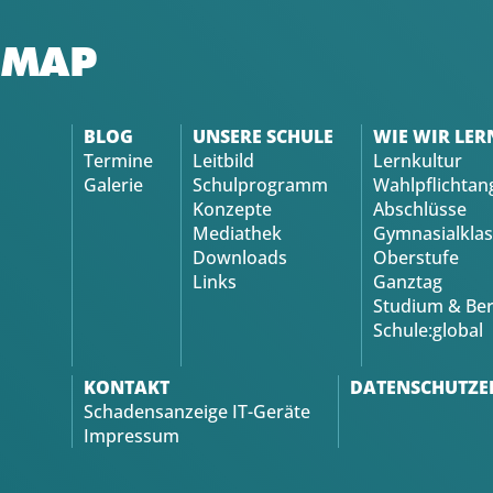
EMAP
BLOG
UNSERE SCHULE
WIE WIR LER
Termine
Leitbild
Lernkultur
Galerie
Schulprogramm
Wahlpflichtan
Konzepte
Abschlüsse
Mediathek
Gymnasialklas
Downloads
Oberstufe
Links
Ganztag
Studium & Ber
Schule:global
KONTAKT
DATENSCHUTZE
Schadensanzeige IT-Geräte
Impressum