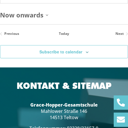
Now onwards
Select
date.
Previous
Today
Next
Events
Even
Subscribe to calendar
KONTAKT & SITEMAP
Grace-Hopper-Gesamtschule
Mahlower Straße 146
14513 Teltow