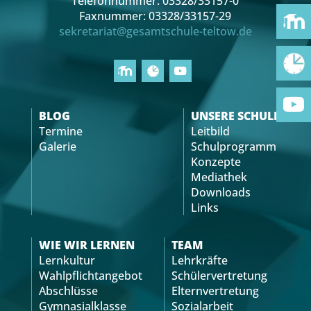
Telefonnummer: 03328/33157-0
Faxnummer: 03328/33157-29
sekretariat@gesamtschule-teltow.de
BLOG
UNSERE SCHULE
Termine
Leitbild
Galerie
Schulprogramm
Konzepte
Mediathek
Downloads
Links
WIE WIR LERNEN
TEAM
Lernkultur
Lehrkräfte
Wahlpflichtangebot
Schülervertretung
Abschlüsse
Elternvertretung
Gymnasialklasse
Sozialarbeit