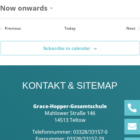
Now onwards
Select
date.
Previous
Today
Next
Events
Even
Subscribe to calendar
KONTAKT & SITEMAP
Grace-Hopper-Gesamtschule
Mahlower Straße 146
14513 Teltow
Telefonnummer: 03328/33157-0
Faxnummer: 03328/33157-29