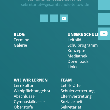
sekretariat@gesamtschule-teltow.de
BLOG
UNSERE SCHULE
Termine
Leitbild
Galerie
Schulprogramm
Konzepte
Mediathek
Downloads
Links
WIE WIR LERNEN
TEAM
Lernkultur
Lehrkräfte
Wahlpflichtangebot
Schülervertretung
Abschlüsse
Elternvertretung
Gymnasialklasse
Sozialarbeit
Oberstufe
Sekretariat