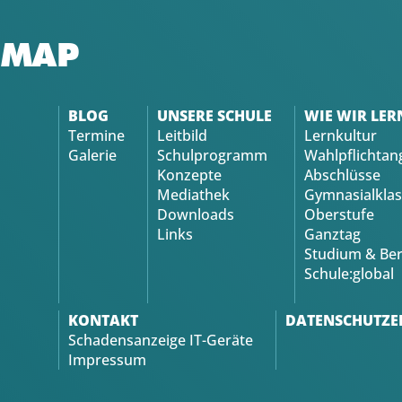
EMAP
BLOG
UNSERE SCHULE
WIE WIR LER
Termine
Leitbild
Lernkultur
Galerie
Schulprogramm
Wahlpflichtan
Konzepte
Abschlüsse
Mediathek
Gymnasialklas
Downloads
Oberstufe
Links
Ganztag
Studium & Ber
Schule:global
KONTAKT
DATENSCHUTZE
Schadensanzeige IT-Geräte
Impressum