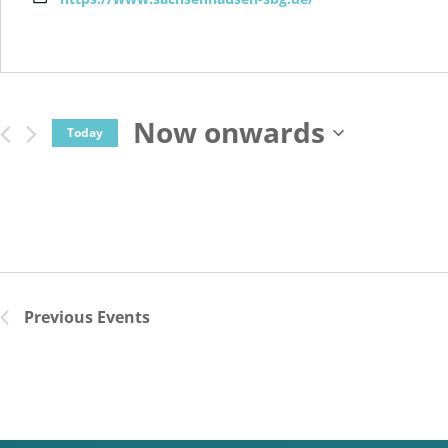
Now onwards
Today
Select
date.
Previous
Events