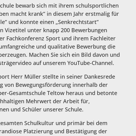
hule bewarb sich mit ihrem schulsportlichen
en macht krank“ in diesem Jahr erstmalig für
ule“ und konnte einen „Senkrechtstart“
en Vizetitel unter knapp 200 Bewerbungen
der Fachkonferenz Sport und ihrem Fachleiter
 umfangreiche und qualitative Bewerbung die
berzeugen. Machen Sie sich ein Bild davon und
isträgervideo auf unserem YouTube-Channel.
ort Herr Müller stellte in seiner Dankesrede
ng von Bewegungsförderung innerhalb der
per-Gesamtschule Teltow heraus und betonte
haltigen Mehrwert der Arbeit für,
nen und Schüler unserer Schule.
gesamten Schulkultur und primär bei dem
grandiose Platzierung und Bestätigung der