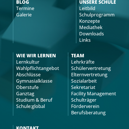
BLOG
UNSERE SCHULE
Termine
Leitbild
Galerie
Schulprogramm
Konzepte
Mediathek
Downloads
Links
WIE WIR LERNEN
TEAM
Lernkultur
Lehrkräfte
Wahlpflichtangebot
Schülervertretung
Abschlüsse
Elternvertretung
Gymnasialklasse
Sozialarbeit
Oberstufe
Sekretariat
Ganztag
Facility Management
Studium & Beruf
Schulträger
Schule:global
Förderverein
Berufsberatung
KONTAKT