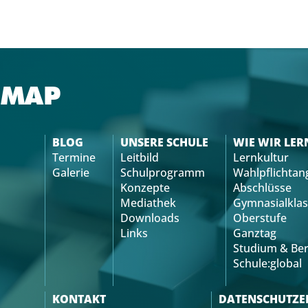
Lautstärke
zu
regeln.
EMAP
BLOG
UNSERE SCHULE
WIE WIR LER
Termine
Leitbild
Lernkultur
Galerie
Schulprogramm
Wahlpflichtan
Konzepte
Abschlüsse
Mediathek
Gymnasialklas
Downloads
Oberstufe
Links
Ganztag
Studium & Ber
Schule:global
KONTAKT
DATENSCHUTZE