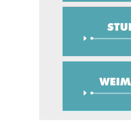
STU
WEIM