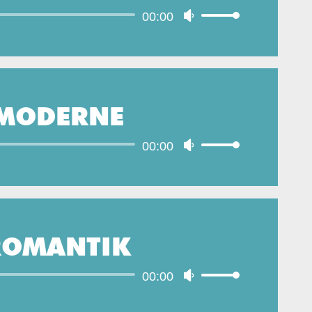
Audio-
00:00
Pfeiltasten
regeln.
Player
Hoch/Runter
benutzen,
um
die
MODERNE
Lautstärke
zu
Audio-
00:00
Pfeiltasten
regeln.
Player
Hoch/Runter
benutzen,
um
die
ROMANTIK
Lautstärke
zu
Audio-
00:00
Pfeiltasten
regeln.
Player
Hoch/Runter