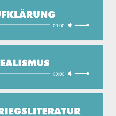
UFKLÄRUNG
Audio-
00:00
Pfeiltasten
Player
Hoch/Runter
benutzen,
um
die
EALISMUS
Lautstärke
zu
Audio-
00:00
Pfeiltasten
regeln.
Player
Hoch/Runter
benutzen,
um
die
IEGSLITERATUR
Lautstärke
zu