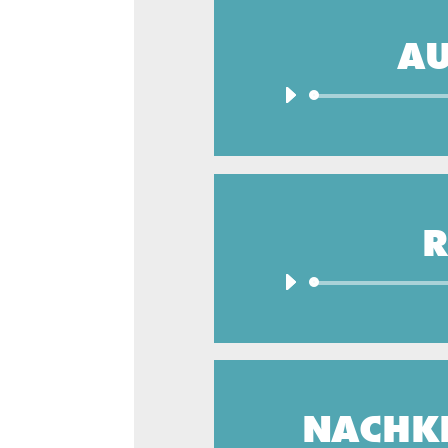
A
R
NACHKR