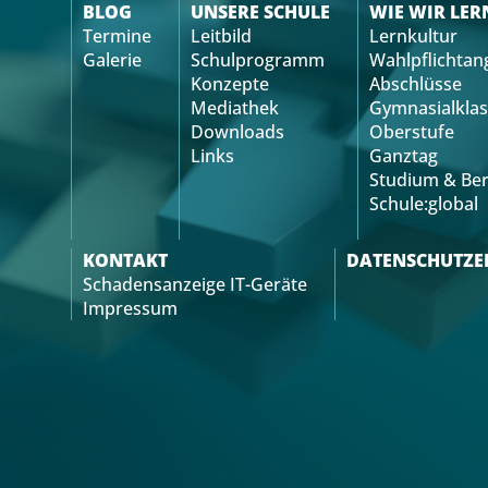
BLOG
UNSERE SCHULE
WIE WIR LER
Termine
Leitbild
Lernkultur
Galerie
Schulprogramm
Wahlpflichtan
Konzepte
Abschlüsse
Mediathek
Gymnasialklas
Downloads
Oberstufe
Links
Ganztag
Studium & Ber
Schule:global
KONTAKT
DATENSCHUTZE
Schadensanzeige IT-Geräte
Impressum