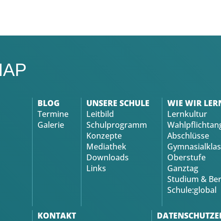
MAP
BLOG
UNSERE SCHULE
WIE WIR LER
Termine
Leitbild
Lernkultur
Galerie
Schulprogramm
Wahlpflichtan
Konzepte
Abschlüsse
Mediathek
Gymnasialklas
Downloads
Oberstufe
Links
Ganztag
Studium & Ber
Schule:global
KONTAKT
DATENSCHUTZE