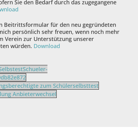
sofern Sie den Bedarf durch das zugegangene
wnload
in Beitrittsformular für den neu gegründeten
mich persönlich sehr freuen, wenn noch mehr
m Verein zur Unterstützung unserer
eten würden.
Download
SelbstestSchueler-
9db82e872
ungsberechtigte zum Schülerselbsttest
lung Anbieterwechsel