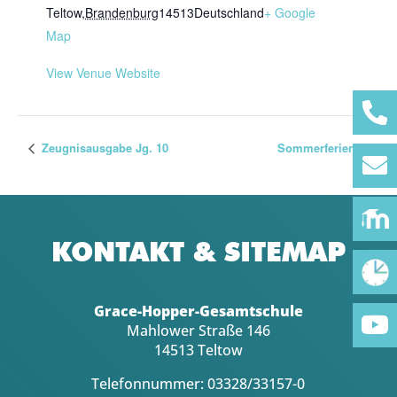
Teltow
,
Brandenburg
14513
Deutschland
+ Google
Map
View Venue Website
Zeugnisausgabe Jg. 10
Sommerferien
KONTAKT & SITEMAP
Grace-Hopper-Gesamtschule
Mahlower Straße 146
14513 Teltow
Telefonnummer: 03328/33157-0