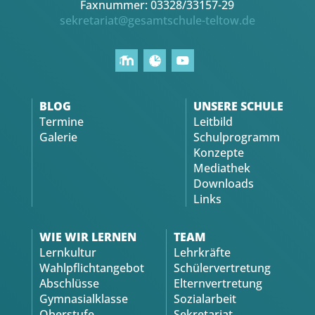
Faxnummer: 03328/33157-29
sekretariat@gesamtschule-teltow.de
BLOG
UNSERE SCHULE
Termine
Leitbild
Galerie
Schulprogramm
Konzepte
Mediathek
Downloads
Links
WIE WIR LERNEN
TEAM
Lernkultur
Lehrkräfte
Wahlpflichtangebot
Schülervertretung
Abschlüsse
Elternvertretung
Gymnasialklasse
Sozialarbeit
Oberstufe
Sekretariat