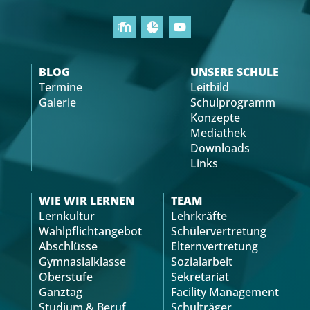
BLOG
UNSERE SCHULE
Termine
Leitbild
Galerie
Schulprogramm
Konzepte
Mediathek
Downloads
Links
WIE WIR LERNEN
TEAM
Lernkultur
Lehrkräfte
Wahlpflichtangebot
Schülervertretung
Abschlüsse
Elternvertretung
Gymnasialklasse
Sozialarbeit
Oberstufe
Sekretariat
Ganztag
Facility Management
Studium & Beruf
Schulträger